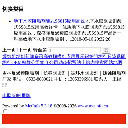
切换类目
地下水膜阻垢剂
酸式SS815应用高效
地下水膜阻垢剂
酸
式SS815应用高效详情，优质
地下水膜阻垢剂
酸式SS815
应用高效，森盛隆反渗透膜阻垢剂酸式SS815产品是一
种高效地下水用膜阻垢剂，...
2018-05-16 20:32:26
上一页
1
下一页
转至第
缓蚀阻垢剂
新闻资讯
高效预模剂
应用展示
锅炉阻垢剂
反渗透阻
垢剂
OEM贴牌
公司简介
公司动态
招贤纳士
站内搜索
网站地图
吉林反渗透阻垢剂｜长春阻垢剂｜循环水阻垢刘｜缓蚀阻垢剂
厂家 电话：0533-8880021 手机：13053396981 联系人：王经
理
电脑版
|
触屏版
Powered by
MetInfo 5.3.18
©2008-2026
www.metinfo.cn