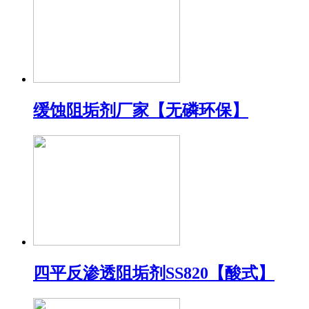
缓蚀阻垢剂厂家【无磷环保】
四平反渗透阻垢剂SS820【酸式】