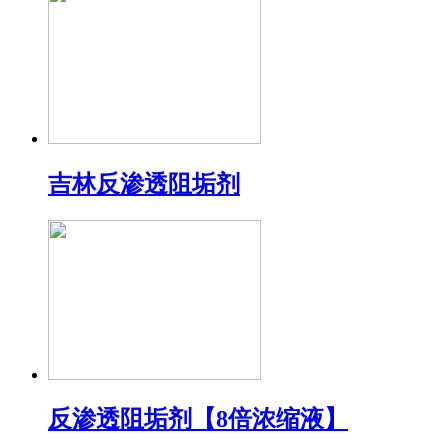
吉林反渗透阻垢剂
反渗透阻垢剂【8倍浓缩液】