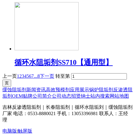
循环水阻垢剂SS710【通用型】
上一页
1
2
3
4
5
6
7
...8
下一页
转至第
缓蚀阻垢剂
新闻资讯
高效预模剂
应用展示
锅炉阻垢剂
反渗透阻
垢剂
OEM贴牌
公司简介
公司动态
招贤纳士
站内搜索
网站地图
吉林反渗透阻垢剂｜长春阻垢剂｜循环水阻垢刘｜缓蚀阻垢剂
厂家 电话：0533-8880021 手机：13053396981 联系人：王经
理
电脑版
|
触屏版